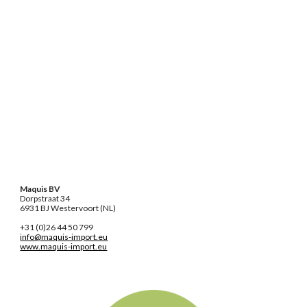
Maquis BV
Dorpstraat 34
6931 BJ Westervoort (NL)
+31 (0)26 44 50 799
info@maquis-import.eu
www.maquis-import.eu