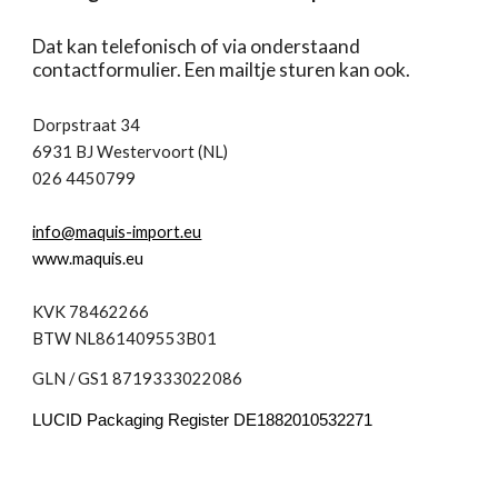
Dat kan telefonisch of via onderstaand
contactformulier. Een mailtje sturen kan ook.
Dorpstraat 34
6931 BJ Westervoort (NL)
026 4450799
info@maquis-import.eu
www.maquis.eu
K
VK 78462266
BTW
NL861409553B01
GLN / GS1 8719333022086
LUCID Packaging Register
DE1882010532271