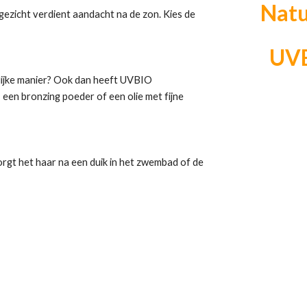
Natu
 gezicht verdient aandacht na de zon. Kies de
UVB
urlijke manier? Ook dan heeft UVBIO
 een bronzing poeder of een olie met fijne
orgt het haar na een duik in het zwembad of de