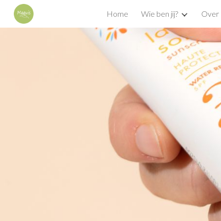
Home
Wie ben jij?
Over 
Sk